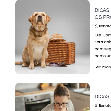
DICAS
OS PR
Renata
Oie, Com
seus ani
com seg
como um
Leia mai
DICAS
Renata