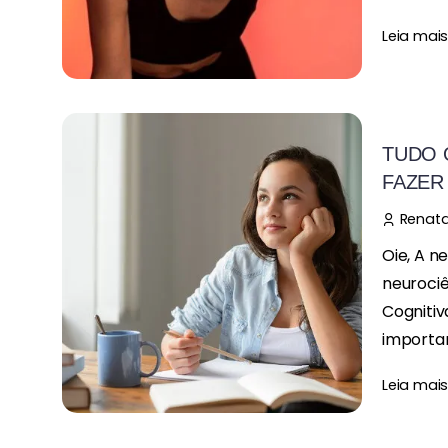
Leia mai
TUDO 
FAZER
Renata
Oie, A 
neurociê
Cognitiv
importan
Leia mai