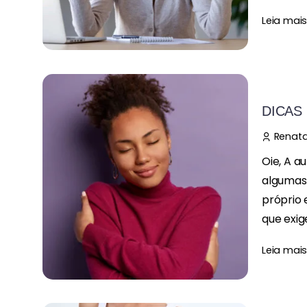
Leia mai
DICAS
Renata
Oie, A 
algumas 
próprio e
que exige
Leia mai