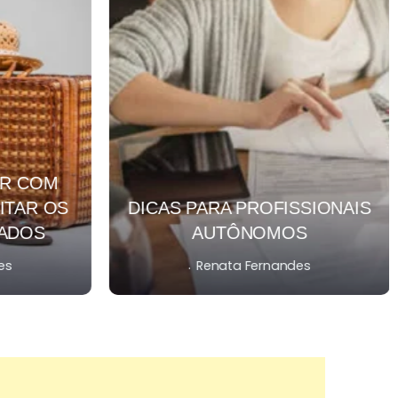
AR COM
ITAR OS
DICAS PARA PROFISSIONAIS
IADOS
AUTÔNOMOS
.
es
Renata Fernandes