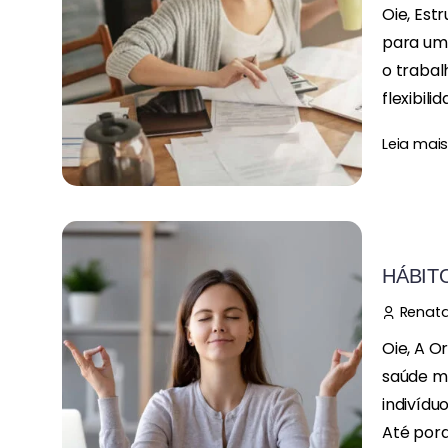
Oie, Est
para um
o trabal
flexibilid
Leia mai
HÁBIT
Renata
Oie, A O
saúde me
indivídu
Até porqu