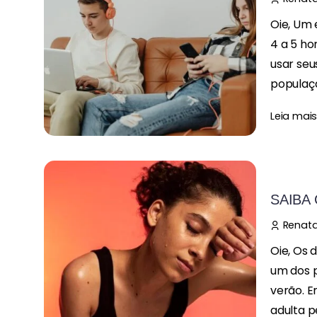
Oie, Um
4 a 5 ho
usar seus
populaçã
Leia mai
SAIBA
Renata
Oie, Os 
um dos p
verão. 
adulta p