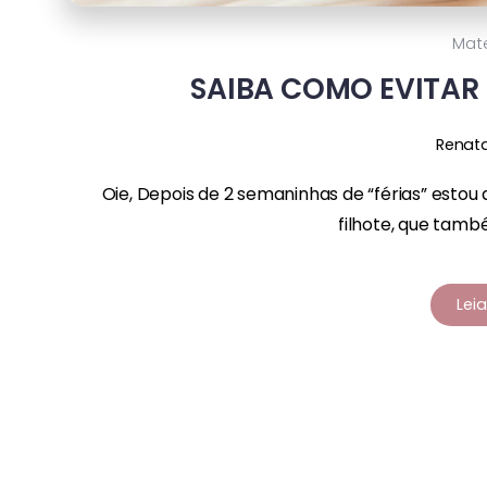
Mat
SAIBA COMO EVITAR
Renat
Oie, Depois de 2 semaninhas de “férias” estou 
filhote, que també
Lei