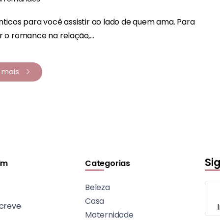
nticos para você assistir ao lado de quem ama. Para
r o romance na relação,...
a mais
Si
im
Categorias
Beleza
Casa
creve
Maternidade