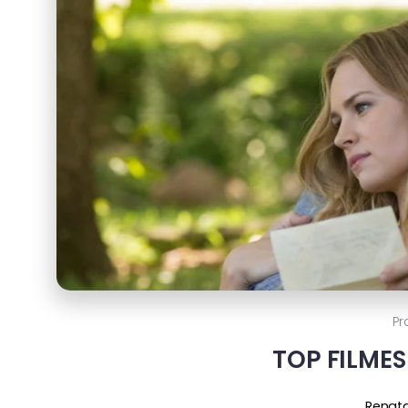
Pr
TOP FILME
Renat