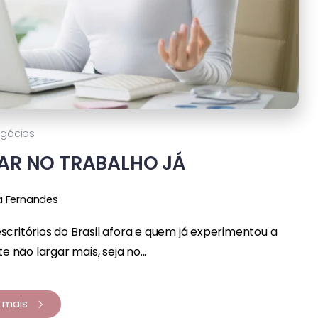
gócios
AR NO TRABALHO JÁ
a Fernandes
critórios do Brasil afora e quem já experimentou a
 não largar mais, seja no...
a mais