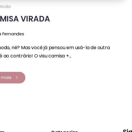
Moda
MISA VIRADA
a Fernandes
moda, né? Mas você já pensou em usá-la de outra
 ao contrário! O visu camisa +...
a mais
Si