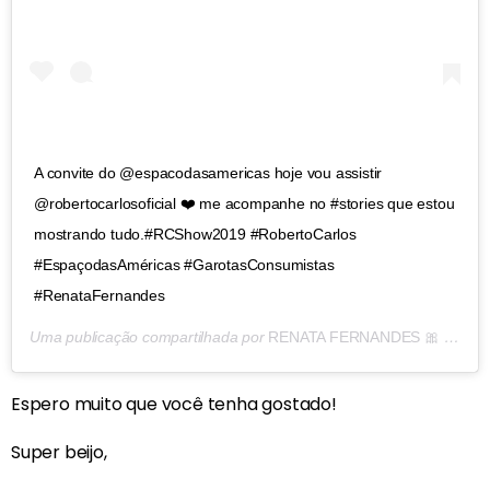
A convite do @espacodasamericas hoje vou assistir
@robertocarlosoficial ❤️ me acompanhe no #stories que estou
mostrando tudo.#RCShow2019 #RobertoCarlos
#EspaçodasAméricas #GarotasConsumistas
#RenataFernandes
Uma publicação compartilhada por
RENATA FERNANDES 🎀
(@garotasconsumistas) em
Espero muito que você tenha gostado!
Super beijo,