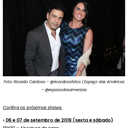
Foto: Ricardo Cardoso – @ricardosofotos | Espaço das Américas
– @espacodasamericas
Confira os próximos shows:
•
06 e 07 de setembro de 2019 (sexta e sábado)