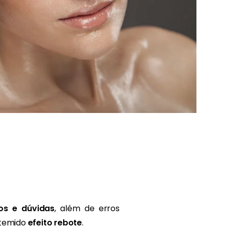
os e dúvidas
, além de erros
 temido
efeito rebote
.