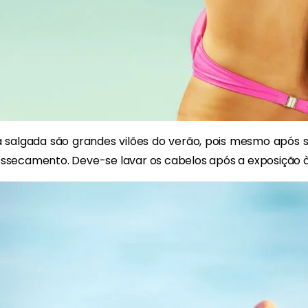
gua salgada são grandes vilões do verão, pois mesmo após
 ressecamento. Deve-se lavar os cabelos após a exposição à