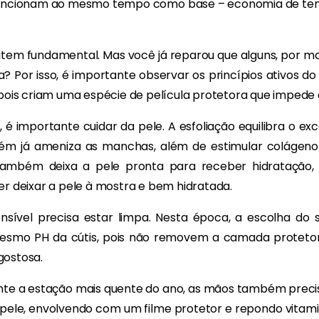
 funcionam ao mesmo tempo como base – economia de tem
item fundamental. Mas você já reparou que alguns, por ma
? Por isso, é importante observar os princípios ativos do
 pois criam uma espécie de película protetora que impede 
é importante cuidar da pele. A esfoliação equilibra o ex
ém já ameniza as manchas, além de estimular colágen
 também deixa a pele pronta para receber hidratação
er deixar a pele à mostra e bem hidratada.
nsível precisa estar limpa. Nesta época, a escolha do 
esmo PH da cútis, pois não removem a camada protetora 
gostosa.
te a estação mais quente do ano, as mãos também preci
 pele, envolvendo com um filme protetor e repondo vitamin