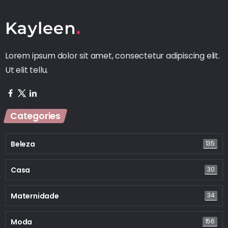
Lorem ipsum dolor sit amet, consectetur adipiscing elit.
Ut elit tellu.
Categories
Beleza
135
Casa
30
Maternidade
34
Moda
156