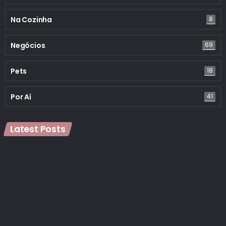
Na Cozinha
8
Negócios
69
Pets
18
Por Aí
41
Latest Posts