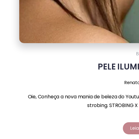
B
PELE ILU
Renat
Oie, Conheça a nova mania de beleza do Youtube
strobing. STROBING X 
Lei