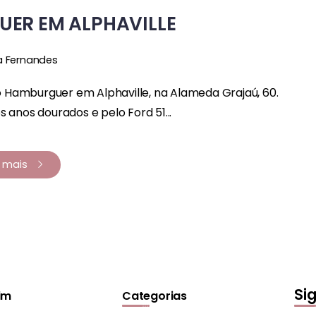
UER EM ALPHAVILLE
a Fernandes
o Hamburguer em Alphaville, na Alameda Grajaú, 60.
anos dourados e pelo Ford 51...
a mais
Si
im
Categorias